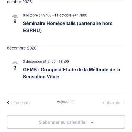
octobre 2026
Évèn
9 octobre @ 9h00
-
11 octobre @ 17h00
VEN
9
Séminaire Homéovitalis (partenaire hors
ESRHU)
décembre 2026
3 décembre @ 9h00
-
18h00
JEU
3
GEMS : Groupe d’Etude de la Méthode de la
Sensation Vitale
Évènements
Aujourd’hui
suivants
Évènements
précédents
S’abonner au calendrier