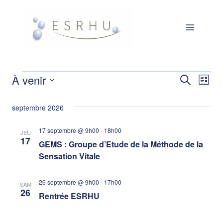
Aller
au
contenu
Évènements
À venir
Rech
Nav
Recherche
Liste
Sélectionnez
de
septembre 2026
et
une
vu
date.
17 septembre @ 9h00
-
18h00
JEU
navi
17
Év
GEMS : Groupe d’Etude de la Méthode de la
Sensation Vitale
de
26 septembre @ 9h00
-
17h00
SAM
26
Rentrée ESRHU
vues